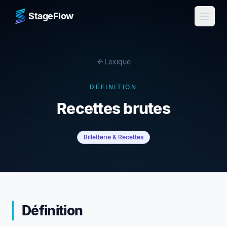
StageFlow
Lexique
DÉFINITION
Recettes brutes
Billetterie & Recettes
Se connecter
Essai gratuit
Définition