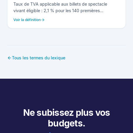
Taux de TVA applicable aux billets de spectacle
vivant éligible : 2,1 % pour les 140 premières
représentations (taux super-réduit, article 281 quater
Voir la définition
du CGI), 5,5 % au-delà (taux réduit). Éligibilité soumise
à conditions BOFIP (œuvres nouvellement créées ou
faisant l'objet d'une nouvelle mise en scène, certaines
catégories de spectacles, avec exclusions
spécifiques). Bascule automatique dans StageFlow.
Tous les termes du lexique
Ne subissez plus vos
budgets.