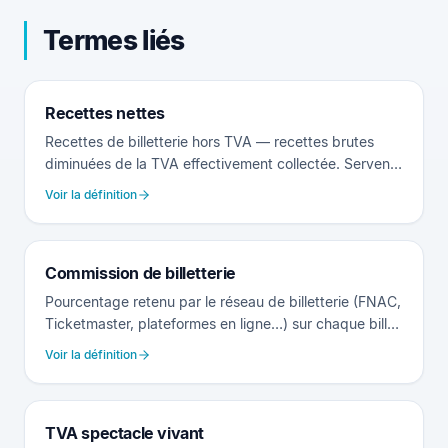
Termes liés
Recettes nettes
Recettes de billetterie hors TVA — recettes brutes
diminuées de la TVA effectivement collectée. Servent
d'assiette de perception aux droits d'auteur SACD et
Voir la définition
SACEM en exploitation directe avec billetterie. Pour
les spectacles éligibles, la TVA appliquée est de 2,1 %
sur les 140 premières représentations (article 281
Commission de billetterie
quater du CGI) puis 5,5 % au-delà (article 278-0 bis F
du CGI).
Pourcentage retenu par le réseau de billetterie (FNAC,
Ticketmaster, plateformes en ligne…) sur chaque billet
vendu. Saisie dans les Réglages du projet, 8 % par
Voir la définition
défaut dans StageFlow, typiquement entre 4 % et 12
% selon le réseau et le contrat.
TVA spectacle vivant